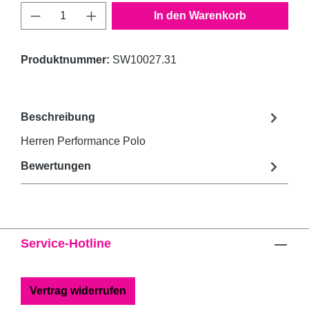
Produkt Anzahl: Gib den gewünschten Wert 
In den Warenkorb
Produktnummer:
SW10027.31
Beschreibung
Herren Performance Polo
Bewertungen
Service-Hotline
Vertrag widerrufen