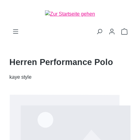
Zum Hauptinhalt springen
Waren
Herren Performance Polo
kaye style
Bildergalerie überspringen