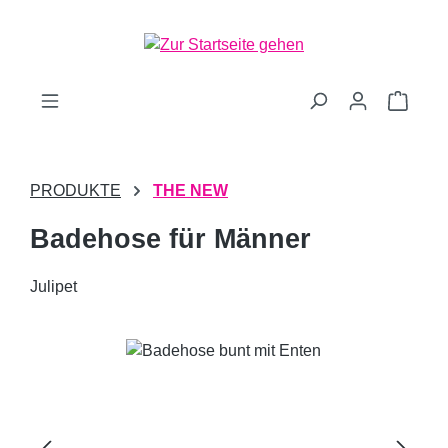
Zum Hauptinhalt springen
Waren
PRODUKTE
THE NEW
Badehose für Männer
Julipet
Bildergalerie überspringen