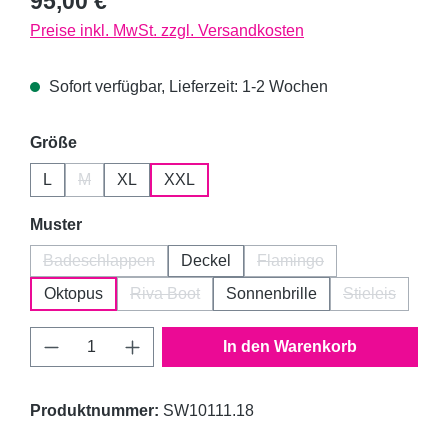
95,00 €
Preise inkl. MwSt. zzgl. Versandkosten
Sofort verfügbar, Lieferzeit: 1-2 Wochen
auswählen
Größe
L
M
XL
XXL
(Diese Option ist zurzeit nicht verfügbar.)
auswählen
Muster
Badeschlappen
Deckel
Flamingo
(Diese Option ist zurzeit nicht verfügbar.)
(Diese Option ist zurzeit 
Oktopus
Riva Boot
Sonnenbrille
Stieleis
(Diese Option ist zurzeit nicht verfügbar.)
(Diese Option
Produkt Anzahl: Gib den gewünschten Wert 
In den Warenkorb
Produktnummer:
SW10111.18