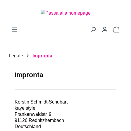
Passa al contenuto principale
Il car
Legale
Impronta
Impronta
Kerstin Schmidt-Schubart
kaye style
Frankenwaldstr. 9
91126 Rednitzhembach
Deutschland