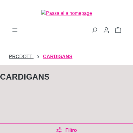
Passa al contenuto principale
Il car
PRODOTTI
CARDIGANS
CARDIGANS
Filtro