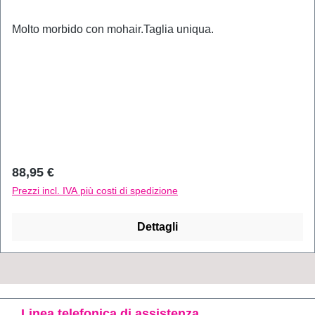
Molto morbido con mohair.Taglia uniqua.
Prezzo normale:
88,95 €
Prezzi incl. IVA più costi di spedizione
Dettagli
Linea telefonica di assistenza