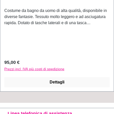
Costume da bagno da uomo di alta qualità, disponibile in
diverse fantasie. Tessuto molto leggero e ad asciugatura
rapida. Dotato di tasche laterali e di una tasca
posteriore.Materiale: 100% Poliestere
Prezzo normale:
95,00 €
Prezzi incl. IVA più costi di spedizione
Dettagli
Linea telefonica di assistenza